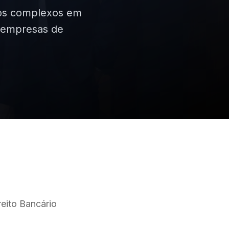
iros complexos em
r empresas de
eito Bancário