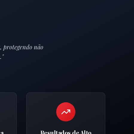
, protegendo não
."
ca
Resultados de Alto