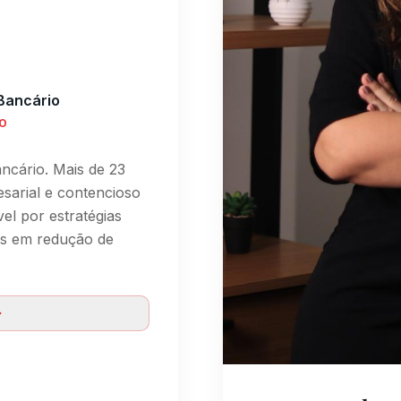
 Bancário
io
ncário. Mais de 23
sarial e contencioso
el por estratégias
es em redução de
Expert em Defesa
Prote