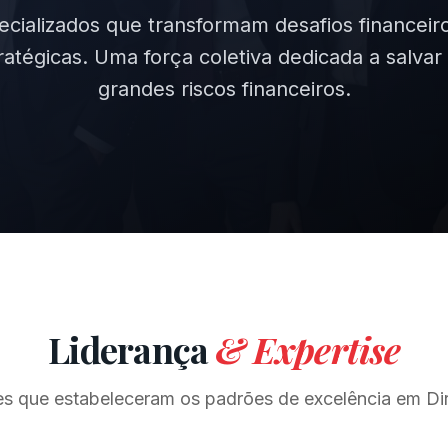
pecializados que transformam desafios finance
ratégicas. Uma força coletiva dedicada a salva
grandes riscos financeiros.
Liderança
& Expertise
s que estabeleceram os padrões de excelência em Dir