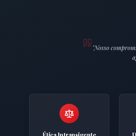
"Nosso compromi
a
Ética Intransigente
D