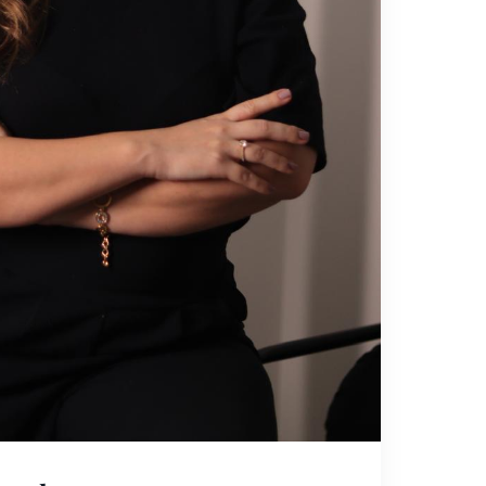
ção Patrimonial
Execuções de Alto Valor